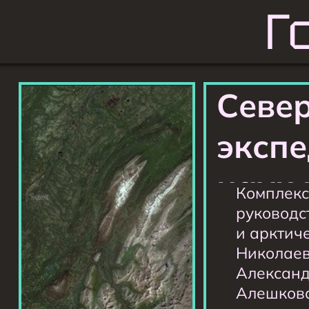
Г
Севе
эксп
наук 
Комплекс
руководс
1928 г
и арктич
Николаев
Александ
Алешкова