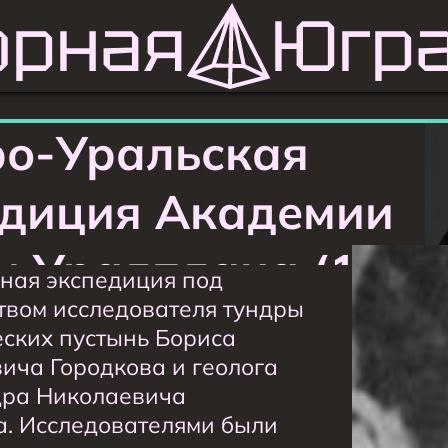
орная
Юг
ро-Уральская
едиция Академии
и Уралплана (1924
ная экспедиция под
твом исследователя тундры
г.).
еских пустынь Бориса
ича Городкова и геолога
ра Николаевича
. Исследователями были