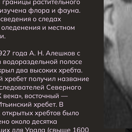
 границы растительного
 изучена флора и фауна.
сведения о следах
 оледенения и местном
и.
27 года А. Н. Алешков с
в водораздельной полосе
крыл два высоких хребта.
 хребет получил название
следователей Северного
X века», восточный —
тьинский хребет. В
 открытых хребтов было
но около десятка
их для Урала (свыше 1600