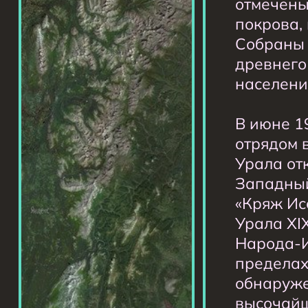
отмечены
покрова,
Собраны 
древнего
населени
В июне 19
отрядом 
Урала от
Западный
«Кряж Ис
Урала XI
Народа-И
пределах
обнаруже
высочайш