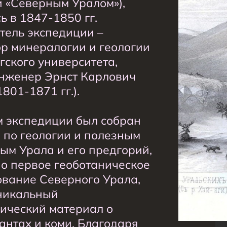
 «Северным Уралом»),
ь в 1847-1850 гг.
тель экспедиции –
р минералогии и геологии
гского университета,
нженер Эрнст Карлович
801-1871 гг.).
м экспедиции был собран
 по геологии и полезным
ым Урала и его предгорий,
о первое геоботаническое
вание Северного Урала,
никальный
ический материал о
антах и коми. Благодаря