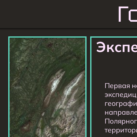
Г
Экспе
Первая н
экспедиц
географи
направле
Полярног
территори