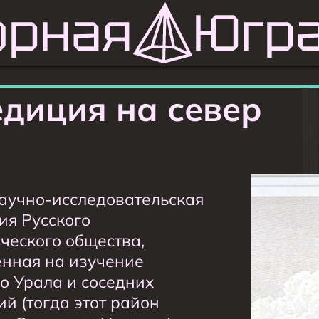
орная
Юг
диция на север
аучно-исследовательская
ия Русского
ческого общества,
нная на изучение
о Урала и соседних
й (тогда этот район