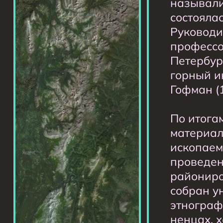
называли
состоялас
Руководи
профессо
Петербур
горный и
Гофман (1
По итога
материал
ископаем
проведен
райониро
собран у
этнограф
ненцах, х